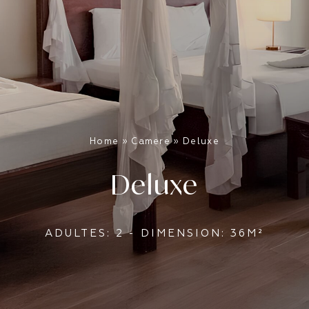
Home
»
Camere
»
Deluxe
Deluxe
ADULTES: 2 - DIMENSION: 36M²