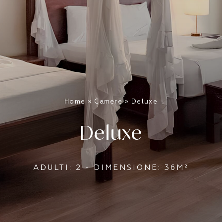
Home
»
Camere
»
Deluxe
Deluxe
ADULTI: 2 - DIMENSIONE: 36M²