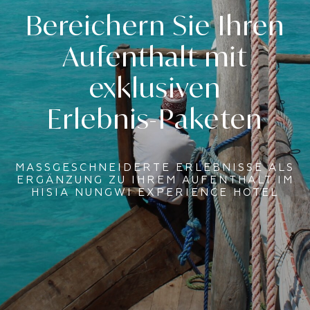
Bereichern Sie Ihren
Aufenthalt mit
exklusiven
Erlebnis-Paketen
MASSGESCHNEIDERTE ERLEBNISSE ALS E
RGÄNZUNG ZU IHREM AUFENTHALT IM H
ISIA NUNGWI EXPERIENCE HOTEL