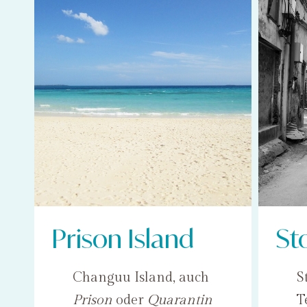
Prison Island
St
Changuu Island, auch
S
Prison
oder
Quarantin
T